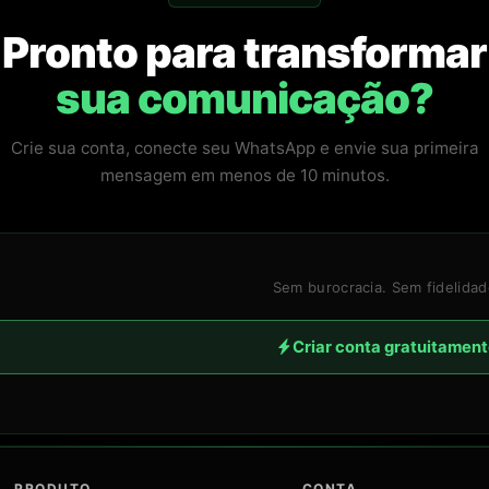
Pronto para transformar
sua comunicação?
Crie sua conta, conecte seu WhatsApp e envie sua primeira
mensagem em menos de 10 minutos.
Sem burocracia. Sem fidelidad
Criar conta gratuitamen
PRODUTO
CONTA