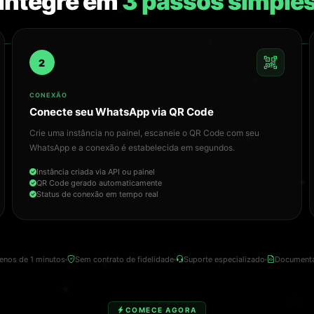
Integre em
3 passos simple
2
CONEXÃO
Conecte seu WhatsApp via QR Code
Crie uma instância no painel, escaneie o QR Code com seu
WhatsApp e a conexão é estabelecida em segundos.
Instância criada via API ou painel
QR Code gerado automaticamente
Status de conexão em tempo real
enos de 1 minutos
Sem contrato de fidelidade
Suporte especializado
Documenta
COMECE AGORA