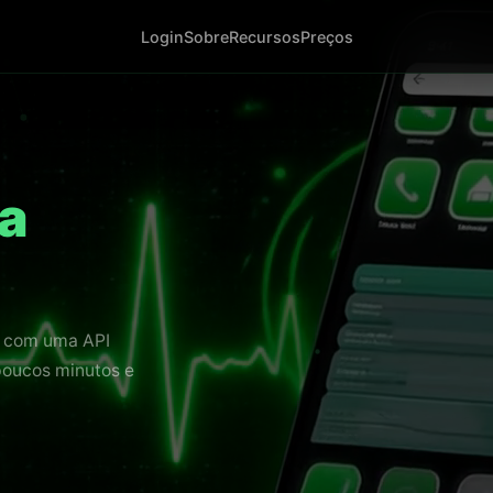
Login
Sobre
Recursos
Preços
a
s com uma API
poucos minutos e