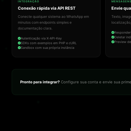
INTEGRAÇÃO
MENSAGEN
Conexão rápida via API REST
Envie qua
Conecte qualquer sistema ao WhatsApp em
Texto, imag
minutos com endpoints simples e
localização,
documentação clara.
Responder
Deletar in
Autenticação via X-API-Key
Preview de
SDKs com exemplos em PHP e cURL
Sandbox com sua própria instância
Pronto para integrar?
Configure sua conta e envie sua pri