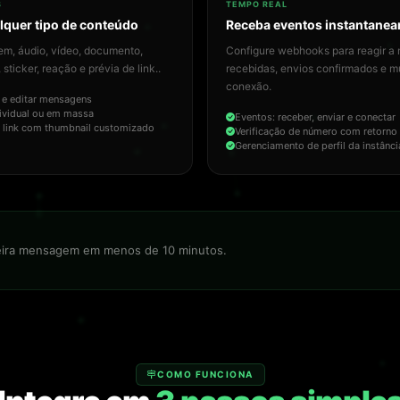
S
TEMPO REAL
lquer tipo de conteúdo
Receba eventos instantane
em, áudio, vídeo, documento,
Configure webhooks para reagir 
 sticker, reação e prévia de link..
recebidas, envios confirmados e 
conexão.
 e editar mensagens
dividual ou em massa
Eventos: receber, enviar e conectar
 link com thumbnail customizado
Verificação de número com retorno
Gerenciamento de perfil da instânci
meira mensagem em menos de 10 minutos.
COMO FUNCIONA